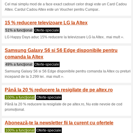
Reduceri şi ocazii a
Oferta Black Friday la
51% a funcţionat
Cupon
Cele mai mari reduceri din an
cumpara de black friday la alte