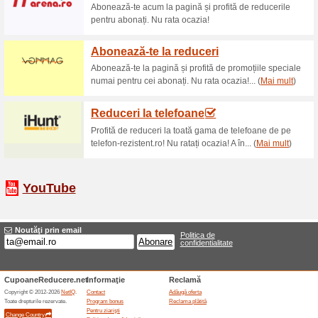
lei.. mai mult ››.
30 % reducere ondula
51% a funcţionat
Oferte-spec
30% reducere ondulator de par
Card Cadou Altex
55% a funcţionat
Oferte-spec