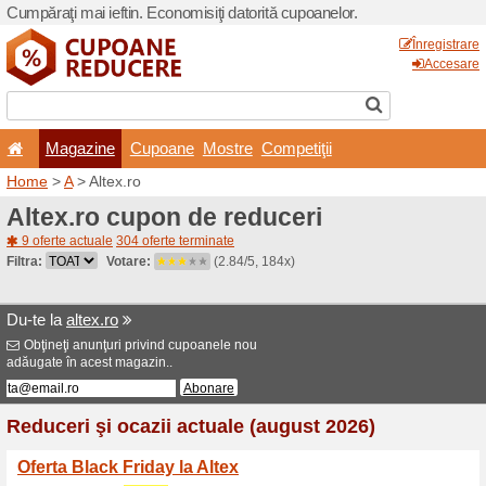
Cumpăraţi mai ieftin. Econom
Magazine
Cupoane
Home
>
A
> Altex.ro