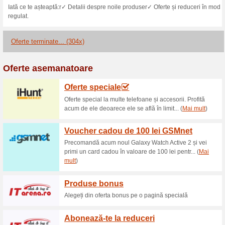
200 RON reducere la 
mare de 1000 RON
47% a funcţionat
Cupon
200 RON reducere la Altex.R
200 lei reducere Xbox
57% a funcţionat
Oferte-spec
200 lei reducere la Xbox One s