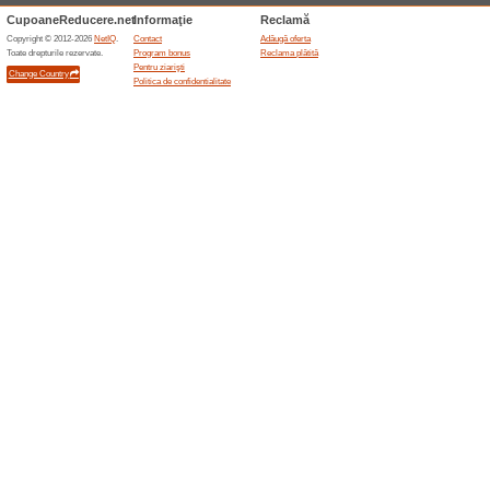
Reduceri şi ocazii a
Vouchere cadou la a
Recomandăm
100% a funcţi
Abonează-te la aldoshoes.com 
cadou, direct pe email-ul tău.