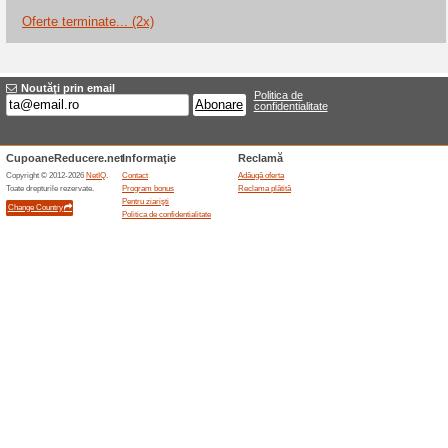
Reduceri şi ocazii a
Creative Cloud Pro gra
100% a funcţionat
Oferte-spe
Adobe oferă o perioadă de înc
Pro, cu peste 20 de aplicații, 
începe în ziua a 8-a dacă abon
prețul ulterior, TVA-ul și mon