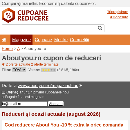
Cumpăraţi mai ieftin. Econom
Magazine
Cupoane
Home
>
A
> Aboutyou.ro