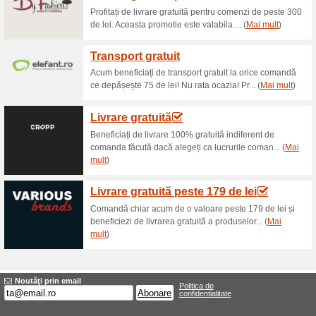
Reduceri şi ocazii a
Cod reducere About Y
73% a funcţionat
Cupon
Cod reducere About You -10% 
introduceți-l în coș