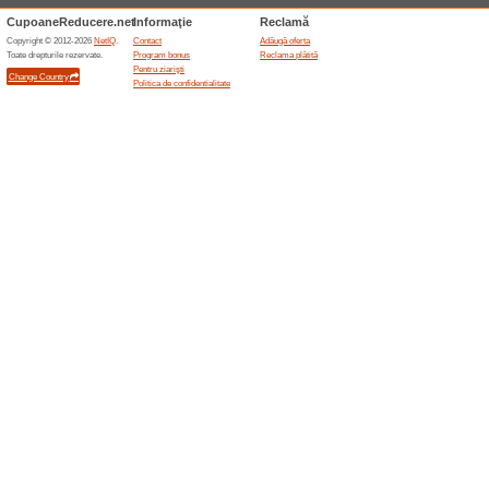
Black Deals până la 
100% a funcţionat
Oferte-spe
RBlack Deals până la -75 % re
nevoie de cod promoțional.
Oferte terminate... (2x)
Oferte asemanatoar