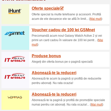
Reduceri şi ocazii a
AFLĂ PRIMUL DESP
71% a funcţionat
Oferte-spec
AFLĂ PRIMUL DESPRE NOUTĂ
14 zile pentru întoarc