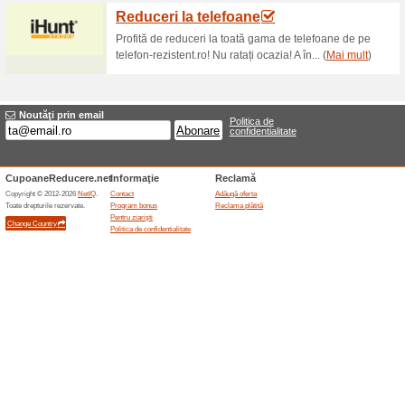
58% a funcţionat
Oferte-spec
,Consumatorul beneficiaza de o
un contract la distanta sau dint
fi nevoit sa justifice decizia d
directe legate de returnarea p
Perioada de retragere mentiona
care consumatorul sau o parte t
indicata de consumator, intra i
21/1992 republicata cu modific
orice persoana fizica sau grup 