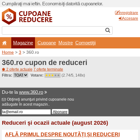
Cumpăraţi mai ieftin. Econom
Magazine
Cupoane
Home
>
3
> 360.ro