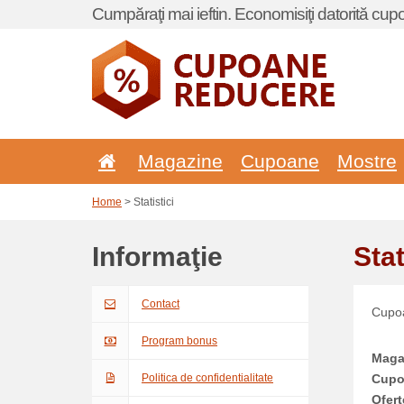
Cumpăraţi mai ieftin. Economisiţi datorită cup
Magazine
Cupoane
Mostre
Home
> Statistici
Informaţie
Stat
Contact
Cupoa
Program bonus
Maga
Politica de confidentialitate
Cupo
Ofert