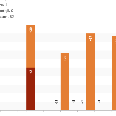
re:
1
tiţii:
0
atori:
82
+30
+27
+
+20
+2
-31
-2
-25
-1
0
0
0
0
0
0