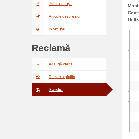
Pentru ziarişti
Most
Compe
Articole despre noi
Utiliz
În alte ţări
Reclamă
Adăugă oferta
Reclama plătită
Statistici
0