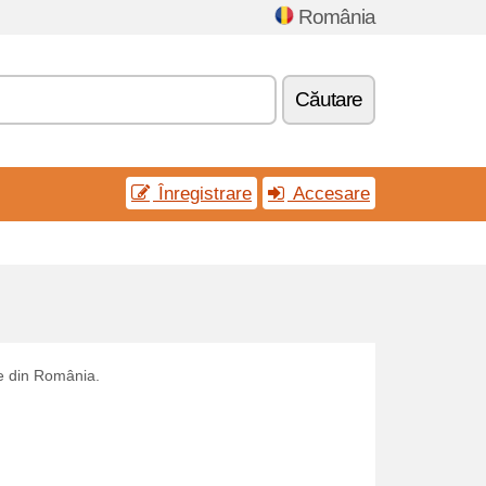
România
Căutare
Înregistrare
Accesare
e din România.