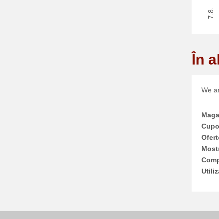
7.8.
În a
We ar
Maga
Cupo
Ofert
Most
Compe
Utiliz