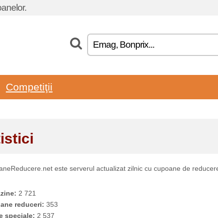
oanelor.
Competiţii
istici
neReducere.net este serverul actualizat zilnic cu cupoane de reducer
zine:
2 721
ane reduceri:
353
e speciale:
2 537