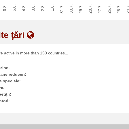
6.8.
5.8.
4.8.
3.8.
2.8.
1.8.
31.7.
30.7.
29.7.
28.7.
27.7.
26.7.
25.7.
24.
lte ţări
e active in more than 150 countries...
zine:
ane reduceri:
e speciale:
re:
tiţii:
atori: