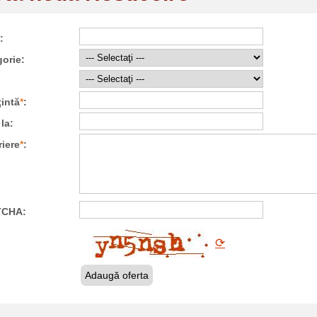
:
orie:
intă
*
:
la:
iere
*
:
TCHA:
⟳
Adaugă oferta