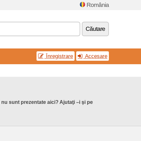
România
Căutare
Înregistrare
Accesare
nu sunt prezentate aici? Ajutaţi –i şi pe