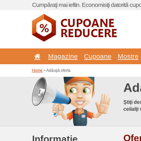
Cumpăraţi mai ieftin. Economisiţi datorită cup
Magazine
Cupoane
Mostre
Home
> Adăugă oferta
Ad
Ştiţi d
ceilalţi
Ofe
Informaţie