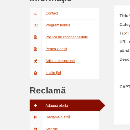
Contact
Titlu
*
Categ
Program bonus
Tip
*
:
Politica de confidentialitate
URL ţ
Pentru ziarişti
până 
Descr
Articole despre noi
În alte ţări
CAP
Reclamă
Adăugă oferta
Reclama plătită
Statistici