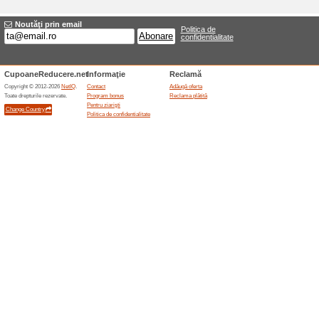
Oferta nouă Drogher
Titlu
*
:
Categorie:
Tip
*
:
URL ţintă
*
:
până la:
Descriere
*
: