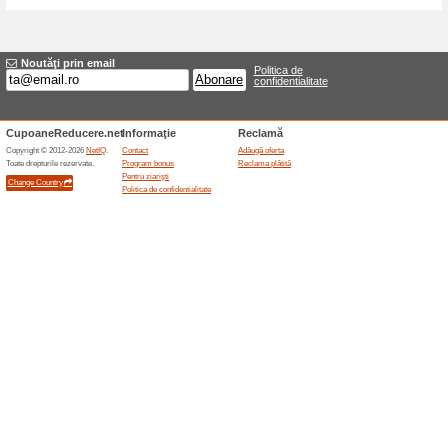
Reduceri şi ocazii a
Garanție de 24 de lun
100% a funcţionat
Oferte-spe
Produsele eligibile comercial
publicată de 24 de luni. Acop
utilizare și documentele primi
de utilizare necorespunzătoare p