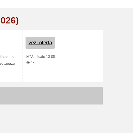
2026)
vezi oferta
Verificate 13.05.
folosi la
4x
efectuează