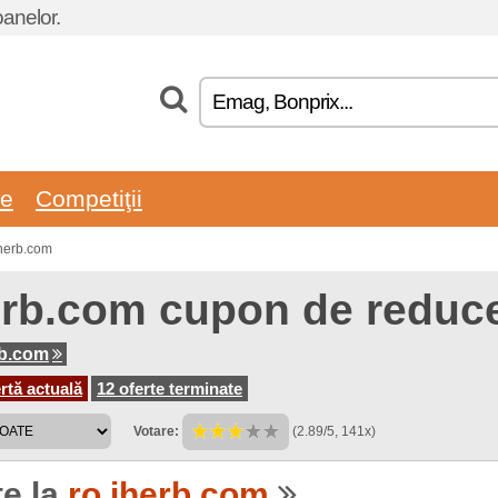
oanelor.
re
Competiţii
Iherb.com
erb.com cupon de reduce
rb.com
rtă actuală
12 oferte terminate
Votare:
(2.89/5, 141x)
te la
ro.iherb.com