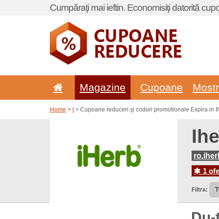
Cumpăraţi mai ieftin. Economisiţi datorită cup
Magazine
Cupoane
Most
Home
>
I
> Cupoane reduceri şi coduri promotionale Expira in 
Ih
ro.ihe
1 ofe
Filtra:
Du-