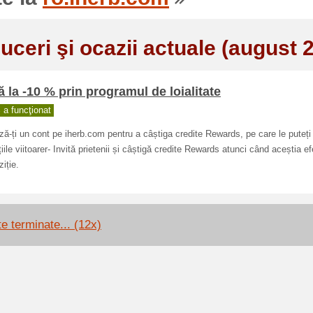
uceri şi ocazii actuale (august 
 la -10 % prin programul de loialitate
a funcţionat
ză-ți un cont pe iherb.com pentru a câștiga credite Rewards, pe care le puteți 
țiile viitoarer- Invită prietenii și câștigă credite Rewards atunci când aceștia 
ziție.
te terminate... (12x)