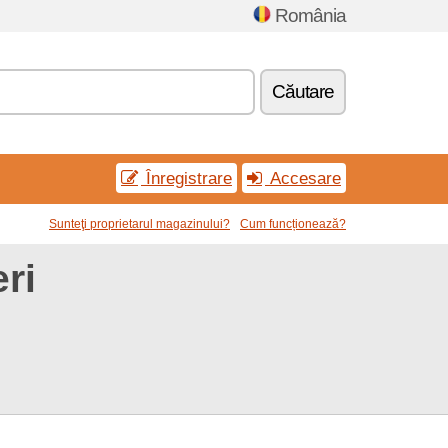
România
Căutare
Înregistrare
Accesare
Sunteţi proprietarul magazinului?
Cum funcționează?
ri