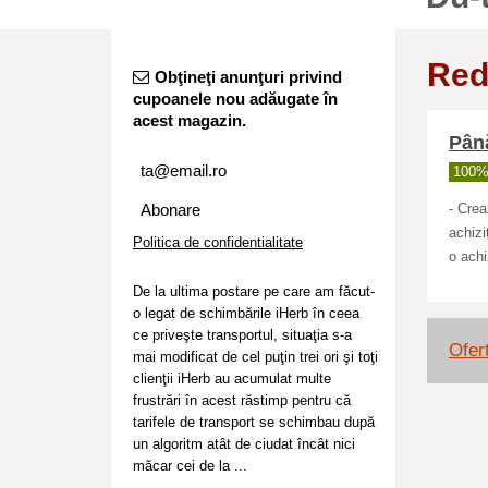
Red
Obţineţi anunţuri privind
cupoanele nou adăugate în
acest magazin.
Până
100% 
Abonare
- Crea
achizi
Politica de confidentialitate
o achi
De la ultima postare pe care am făcut-
o legat de schimbările iHerb în ceea
ce priveşte transportul, situaţia s-a
Ofer
mai modificat de cel puţin trei ori şi toţi
clienţii iHerb au acumulat multe
frustrări în acest răstimp pentru că
tarifele de transport se schimbau după
un algoritm atât de ciudat încât nici
măcar cei de la ...