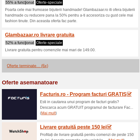
Glambazaar.ro 
2 oferte actuale
6 oferte term
Filtra:
Votare:
Du-te la
glambazaar.ro
Obţineţi anunţuri privind cu
adăugate în acest magazin..
A