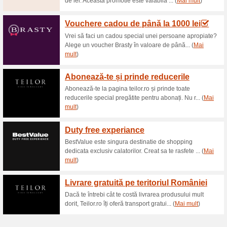
Reduceri şi ocazii a
GlamBazaar.ro - Biju
55% a funcţionat
Oferte-spec
Poarta cele mai frumoase bijut
handmade cu reducere pana la
fashion tinute. Din aceasta ofe