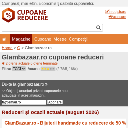
Cumpăraţi mai ieftin. Econom
Magazine
Cupoane
Home
>
G
> Glambazaar.r