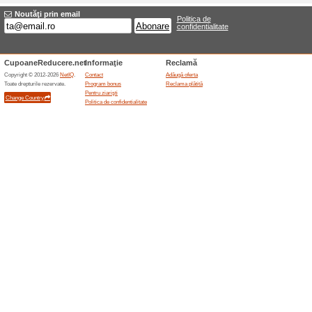
Glambazaar.ro livrare 
52% a funcţionat
Oferte-spec
Livrare gratuita pentru comen
Oferte terminate... (6x)
Oferte asemanatoar