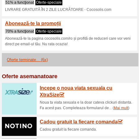
Cocosolis.com 
2 oferte actuale
6 oferte term
Filtra:
Votare:
Du-te la
cocosolis.com/ro
Obţineţi anunţuri privind cu
adăugate în acest magazin..
A