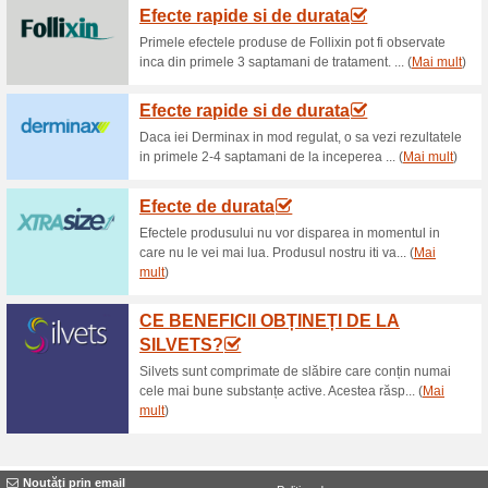
Reduceri şi ocazii a
LIVRARE GRATUITĂ 
51% a funcţionat
Oferte-spec
LIVRARE GRATUITĂ ÎN 2 ZIL
Abonează-te la promo