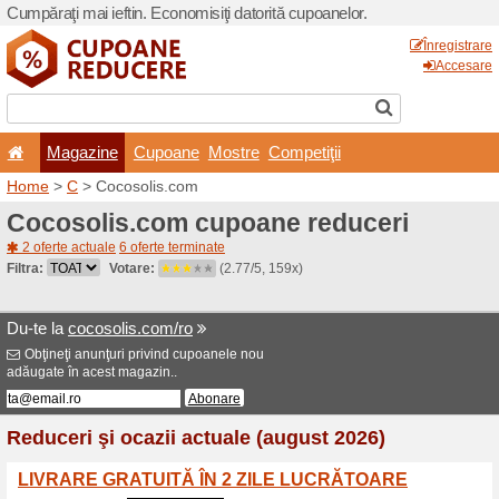
Cumpăraţi mai ieftin. Econom
Magazine
Cupoane
Home
>
C
> Cocosolis.com