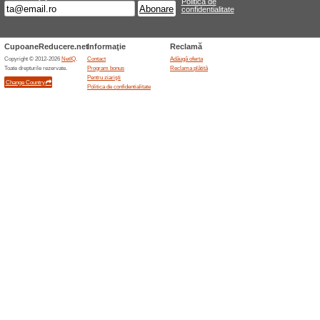
70% a funcţionat
Oferte-spec
Abonează-te la pagina cocosoli
direct pe email-ul tău. Nu rata
Oferte terminate... (6x)
Oferte asemanatoar