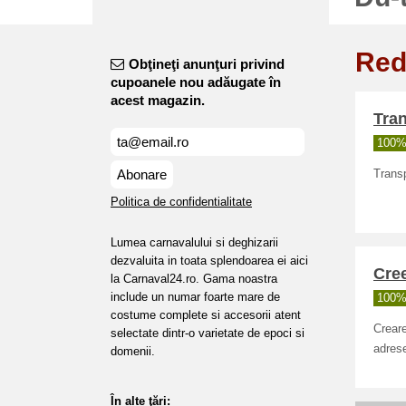
Red
Obţineţi anunţuri privind
cupoanele nou adăugate în
acest magazin.
Tran
100% 
Abonare
Transp
Politica de confidentialitate
Lumea carnavalului si deghizarii
dezvaluita in toata splendoarea ei aici
Cre
la Carnaval24.ro. Gama noastra
include un numar foarte mare de
100% 
costume complete si accesorii atent
Creare
selectate dintr-o varietate de epoci si
adrese
domenii.
În alte ţări: