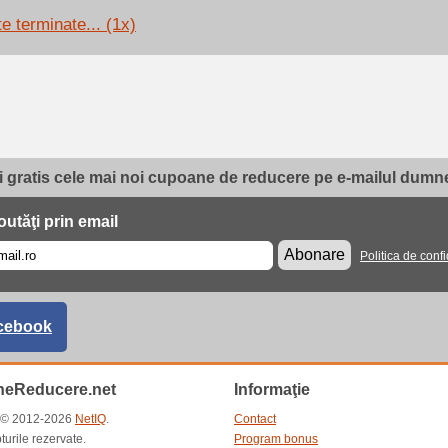
e terminate... (1x)
i gratis cele mai noi cupoane de reducere pe e-mailul dumne
utăţi prin email
Abonare
Politica de confi
cebook
eReducere.net
Informaţie
t © 2012-2026
NetIQ
.
Contact
turile rezervate.
Program bonus