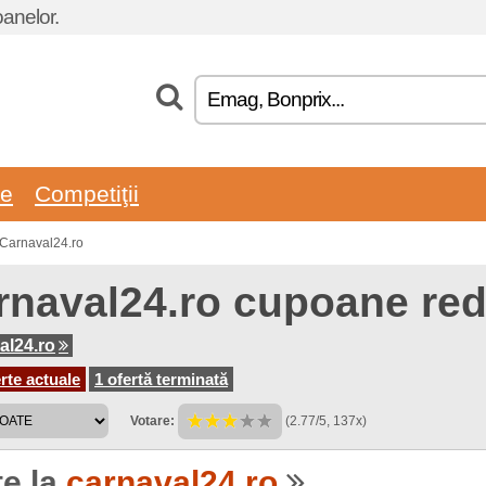
oanelor.
re
Competiţii
 Carnaval24.ro
rnaval24.ro cupoane red
al24.ro
rte actuale
1 ofertă terminată
Votare:
(2.77/5, 137x)
te la
carnaval24.ro