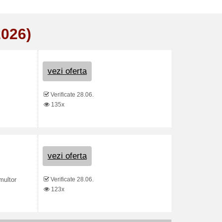
2026)
vezi oferta
Verificate 28.06.
135x
vezi oferta
Verificate 28.06.
multor
123x