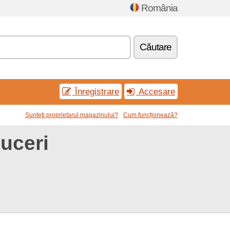
România
Căutare
Înregistrare
Accesare
Sunteţi proprietarul magazinului?
Cum funcționează?
uceri