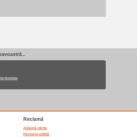
avoastră...
dentialitate
Reclamă
Adăugă oferta
Reclama plătită