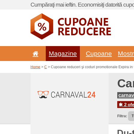
Cumpăraţi mai ieftin. Economisiţi datorită cup
Magazine
Cupoane
Most
Home
>
C
> Cupoane reduceri şi coduri promotionale Expira in
Ca
carnav
2 ofe
Filtra:
Du-