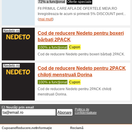
Filtra:
Ordine:
Lenjerie cod de redu
Meia.ro
FII P
MEIA.
59% a fu
Inregist
pentru p