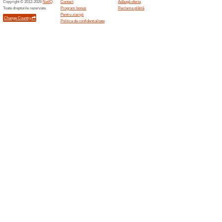
Meia.ro
5 % DI
coman
72% a fu
FII PRI
Inregistr
(
mai mult