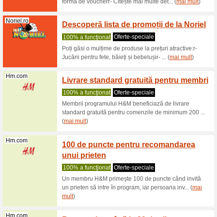
Filtra:
Ordine:
Copii cod de reduce
Noriel.ro
Esti in
Recoma
Lasa-ne a
cu ultimel