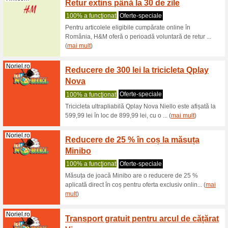
Noriel.ro
Obține
100% a f
- Prin pr
formă de 
Noriel.ro
Descop
100% a f