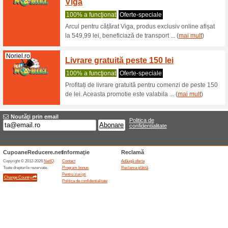
Poți găsi
Jucării pe
Hm.com
Livrar
100% a f
Membrii 
standard 
(
mai mult