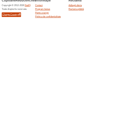
Filtra:
Ordine:
Armyshop cod de r
promoțional
Transp
Waragod.ro
95% a fu
Transport